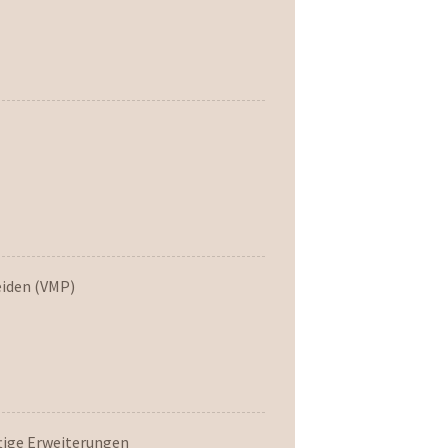
eiden (VMP)
tige Erweiterungen