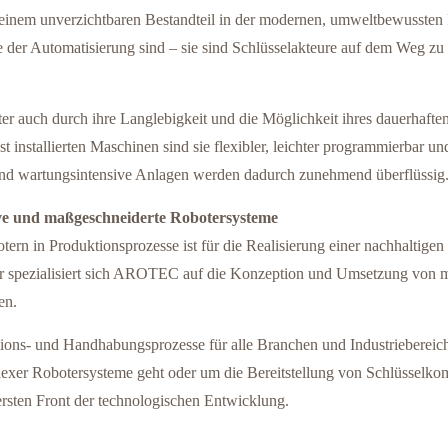
 einem unverzichtbaren Bestandteil in der modernen, umweltbewussten Fe
 der Automatisierung sind – sie sind Schlüsselakteure auf dem Weg zu 
r auch durch ihre Langlebigkeit und die Möglichkeit ihres dauerhaften
st installierten Maschinen sind sie flexibler, leichter programmierbar 
 und wartungsintensive Anlagen werden dadurch zunehmend überflüssig
e und maßgeschneiderte Robotersysteme
botern in Produktionsprozesse ist für die Realisierung einer nachhaltig
er spezialisiert sich AROTEC auf die Konzeption und Umsetzung von ma
en.
ons- und Handhabungsprozesse für alle Branchen und Industriebereiche
exer Robotersysteme geht oder um die Bereitstellung von Schlüsselkom
sten Front der technologischen Entwicklung.