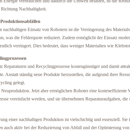
n an Energie verbrauchen und dadurch die Umwelt belasten, ist die Red
n Richtung Nachhaltigkeit.
Produktionsabfällen
 nachhaltigen Einsatz von Robotern ist die Verringerung des Materialv
sion, was die Fehlerquote reduziert. Zudem ermöglicht der Einsatz mode
eutlich verringert. Dies bedeutet, dass weniger Materialien wie Klebs
lingprozessen
satz Reparaturen und Recyclingprozesse kostengünstiger und damit attra
e. Anstatt ständig neue Produkte herzustellen, die aufgrund ihrer Ress
cling gelegt.
die Neuproduktion. Jetzt aber ermöglichen Roboter eine kosteneffizien
ozesse vereinfacht werden, und sie übernehmen Reparaturaufgaben, die
ung einer nachhaltigen Produktion ist vielschichtig und essenziell. Sie 
n auch aktiv bei der Reduzierung von Abfall und der Optimierung von